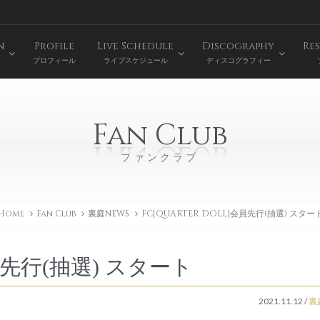
n
Profile
Live Schedule
Discography
Res
プロフィール
ライブスケジュール
ディスコグラフィー
Fan Club
ファンクラブ
Home
Fan Club
裏庭NEWS
FC[QUARTER DOLL]会員先行(抽選) スター
会員先行(抽選) スタート
2021.11.12
/
裏