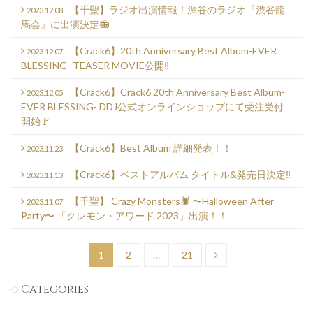
【千聖】ラジオ出演情報！渋谷のラジオ『渋谷龍
2023.12.08
馬会』に出演決定📻
【Crack6】20th Anniversary Best Album-EVER
2023.12.07
BLESSING- TEASER MOVIE公開‼️
【Crack6】Crack6 20th Anniversary Best Album-
2023.12.05
EVER BLESSING- DDJ公式オンラインショップにて受注受付
開始🚩
【Crack6】Best Album 詳細発表！！
2023.11.23
【Crack6】ベストアルバム タイトル&発売日決定‼️
2023.11.13
【千聖】 Crazy Monsters🕷️ 〜Halloween After
2023.11.07
Party〜 「クレモン・アワード 2023」出演！！
投
1
2
…
21
稿
Categories
の