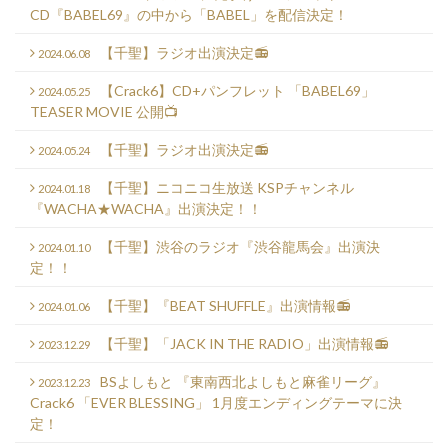
CD『BABEL69』の中から「BABEL」を配信決定！
【千聖】ラジオ出演決定📻
2024.06.08
【Crack6】CD+パンフレット 「BABEL69」
2024.05.25
TEASER MOVIE 公開📺
【千聖】ラジオ出演決定📻
2024.05.24
【千聖】ニコニコ生放送 KSPチャンネル
2024.01.18
『WACHA★WACHA』出演決定！！
【千聖】渋谷のラジオ『渋谷龍馬会』出演決
2024.01.10
定！！
【千聖】『BEAT SHUFFLE』出演情報📻
2024.01.06
【千聖】「JACK IN THE RADIO」出演情報📻
2023.12.29
BSよしもと 『東南西北よしもと麻雀リーグ』
2023.12.23
Crack6 「EVER BLESSING」 1月度エンディングテーマに決
定！