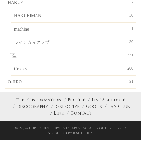
ペ
337
HAKUEI
ー
30
HAKUEIMAN
ジ
1
machine
送
30
ライチ☆光クラブ
り
331
千聖
200
Crack6
31
O-JIRO
Top
Information
Profile
Live Schedule
Discography
Respective
Goods
Fan Club
Link
Contact
© 1992~ DUPLEX DEVELOPMENTS JAPAN Inc. All Rights Reserved.
WebDesign by Rise design.