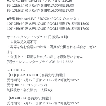
■O-JIRO Birthday LIVE「とのさまGIG2026」
9月12日(土) 横浜ReNY β 開場17:30開演18:00
9月13日(日) 横浜ReNY β 開場16:30開演17:00
■千聖 Birthday LIVE「ROCK×ROCK -Queen X-」
10月3日(土) 恵比寿LIQUID ROOM 開場17:15開演18:00
10月4日(日) 恵比寿LIQUID ROOM 開場16:15開演17:00
オールスタンディング9,000円(税込/Ｄ別)
・未就学児入場不可
・客席を含む会場内の映像・写真が公開される場合がござい
ます
・公演中止・延期以外の払い戻しは原則行いません
[問]サイレンエンタープライズ03-3447-8822
＝TICKET＝
【FC[QUARTER DOLL]会員先行(抽選)】
受付期間：7月19日(日)12:00～7月28日(火)23:59
受付URL：FCコンテンツ内
制限枚数：各公演 お一人様4枚
【MOBILE FC会員先行(抽選)】
受付期間：7月19日(日)12:00～7月28日(火)23:59