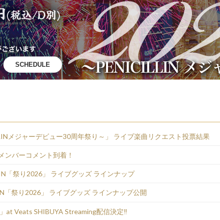
SCHEDULE
CILLINメジャーデビュー30周年祭り～」 ライブ楽曲リクエスト投票結果
 メンバーコメント到着！
LLIN「祭り2026」 ライブグッズ ラインナップ
LIN「祭り2026」 ライブグッズ ラインナップ公開
at Veats SHIBUYA Streaming配信決定‼️