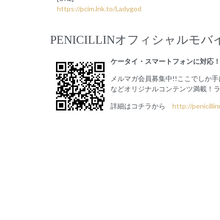
https://pcim.lnk.to/Ladygod
PENICILLINオフィシャルモバイル
ケータイ・スマートフォンに対応！
メルマガ会員募集中!!ここでしか
などオリジナルコンテンツ満載！
詳細はコチラから
http://penicilli