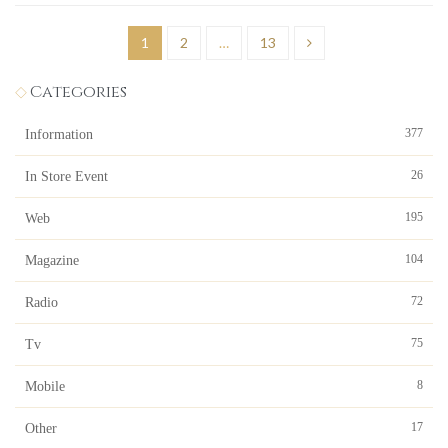
投
1
2
…
13
稿
Categories
の
ペ
377
Information
ー
26
In Store Event
ジ
195
Web
送
104
Magazine
り
72
Radio
75
Tv
8
Mobile
17
Other