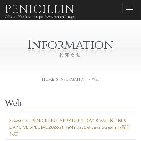
PENICILLIN
Official WebSite - https://www.penicillin.jp/
Information
お知らせ
Home
Information
Web
Web
PENICILLIN HAPPY BIRTHDAY & VALENTINES
2026.02.04
DAY LIVE SPECIAL 2026 at ReNY day1 & day2 Streaming配信
決定