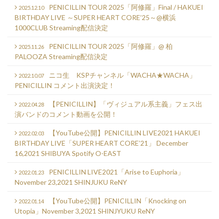
PENICILLIN TOUR 2025「阿修羅」Final / HAKUEI
2025.12.10
BIRTHDAY LIVE ～SUPER HEART CORE’25～@横浜
1000CLUB Streaming配信決定
PENICILLIN TOUR 2025「阿修羅」@ 柏
2025.11.26
PALOOZA Streaming配信決定
ニコ生 KSPチャンネル「WACHA★WACHA」
2022.10.07
PENICILLIN コメント出演決定！
【PENICILLIN】「ヴィジュアル系主義」フェス出
2022.04.28
演バンドのコメント動画を公開！
【YouTube公開】PENICILLIN LIVE2021 HAKUEI
2022.02.03
BIRTHDAY LIVE「SUPER HEART CORE’21」 December
16,2021 SHIBUYA Spotify O-EAST
PENICILLIN LIVE2021「Arise to Euphoria」
2022.01.23
November 23,2021 SHINJUKU ReNY
【YouTube公開】PENICILLIN「Knocking on
2022.01.14
Utopia」November 3,2021 SHINJYUKU ReNY