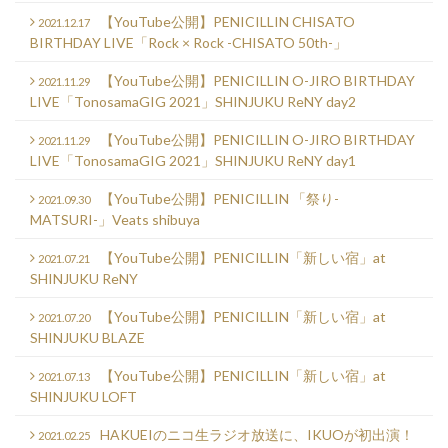
【YouTube公開】PENICILLIN CHISATO
2021.12.17
BIRTHDAY LIVE「Rock × Rock -CHISATO 50th-」
【YouTube公開】PENICILLIN O-JIRO BIRTHDAY
2021.11.29
LIVE「TonosamaGIG 2021」SHINJUKU ReNY day2
【YouTube公開】PENICILLIN O-JIRO BIRTHDAY
2021.11.29
LIVE「TonosamaGIG 2021」SHINJUKU ReNY day1
【YouTube公開】PENICILLIN 「祭り-
2021.09.30
MATSURI-」Veats shibuya
【YouTube公開】PENICILLIN「新しい宿」at
2021.07.21
SHINJUKU ReNY
【YouTube公開】PENICILLIN「新しい宿」at
2021.07.20
SHINJUKU BLAZE
【YouTube公開】PENICILLIN「新しい宿」at
2021.07.13
SHINJUKU LOFT
HAKUEIのニコ生ラジオ放送に、IKUOが初出演！
2021.02.25