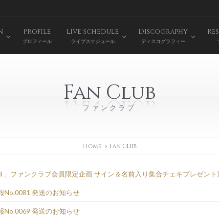
n
Profile
Live Schedule
Discography
Res
プロフィール
ライブスケジュール
ディスコグラフィー
Fan Club
ファンクラブ
Home
Fan Club
4 「激撮Ⅲ」ファンクラブ会員限定企画 サイン＆名前入り集合チェキプレゼン
会報No.0081 発送のお知らせ
会報No.0069 発送のお知らせ