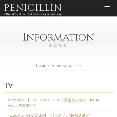
PENICILLIN
Official WebSite - https://www.penicillin.jp/
Information
お知らせ
Home
Information
Tv
Tv
【TV】 PENICILLIN 「永遠と花束を」 Music
2024.03.05
Video 放映決定！
PENICILLIN 「パライゾ」MV放送決定！
2023.07.05