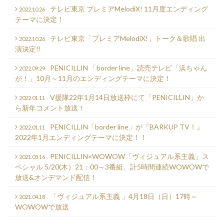
テレビ東京 プレミアMelodiX! 11月度エンディング
2022.10.26
テーマに決定！
テレビ東京「プレミアMelodiX!」トーク＆歌唱 出
2022.10.26
演決定!!
PENICILLIN 「border line」読売テレビ「浜ちゃん
2022.09.29
が！」10月～11月のエンディングテーマに決定！
V援隊22年1月14日放送枠にて「PENICILLIN」か
2022.01.11
ら新年コメント放送！
PENICILLIN「border line」が『BARKUP TV！』
2022.01.11
2022年1月エンディングテーマに決定！！
PENICILLIN×WOWOW「ヴィジュアル系主義」ス
2021.05.16
ペシャル 5/20(木）21：00～3番組、計5時間連続WOWOWで
放送&オンデマンド配信！
「ヴィジュアル系主義 」4月18日（日）17時～
2021.04.18
WOWOWで放送