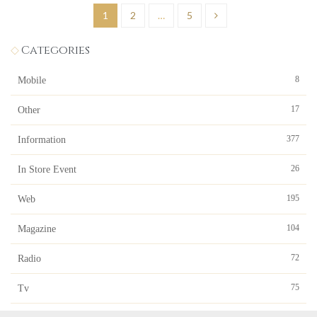
投
1
2
…
5
稿
Categories
の
ペ
8
Mobile
ー
17
Other
ジ
377
Information
送
26
In Store Event
り
195
Web
104
Magazine
72
Radio
75
Tv