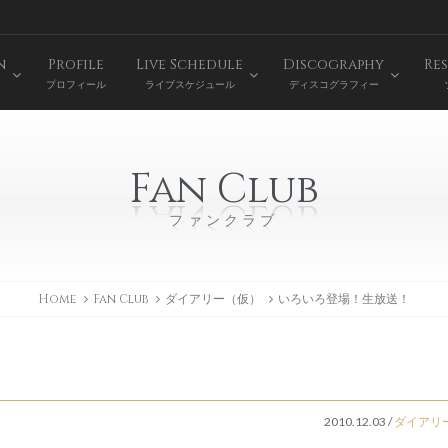
n
Profile
Live Schedule
Discography
Res
プロフィール
ライブスケジュール
ディスコグラフィー
Fan Club
ファンクラブ
Home
Fan Club
ダイアリー（仮）
いろいろ登場！生放送！
2010.12.03
/
ダイアリ