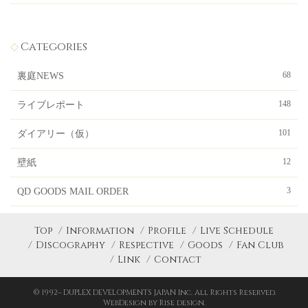
Categories
68
裏庭NEWS
148
ライブレポート
101
ダイアリー（仮）
12
壁紙
3
QD GOODS MAIL ORDER
Top
Information
Profile
Live Schedule
Discography
Respective
Goods
Fan Club
Link
Contact
© 1992~ DUPLEX DEVELOPMENTS JAPAN Inc. All Rights Reserved.
WebDesign by Rise design.