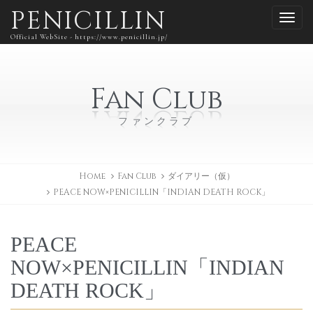
PENICILLIN
Official WebSite - https://www.penicillin.jp/
Fan Club
ファンクラブ
Home
Fan Club
ダイアリー（仮）
PEACE NOW×PENICILLIN「INDIAN DEATH ROCK」
PEACE
NOW×PENICILLIN「INDIAN
DEATH ROCK」