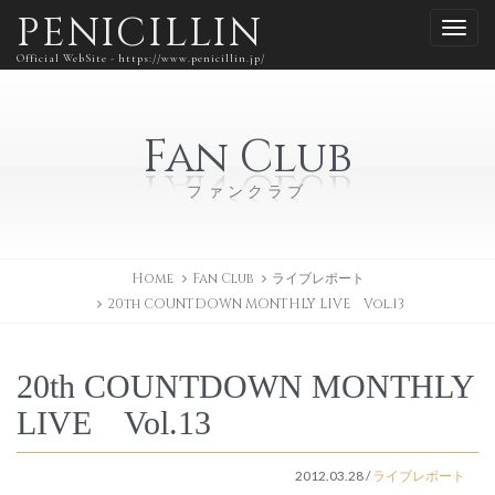
PENICILLIN
Official WebSite - https://www.penicillin.jp/
Fan Club
ファンクラブ
Home
Fan Club
ライブレポート
20th COUNTDOWN MONTHLY LIVE Vol.13
20th COUNTDOWN MONTHLY
LIVE Vol.13
2012.03.28
/
ライブレポート