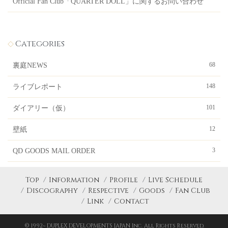
Official Fan Club「QUARTER DOLL」に関するお問い合わせ
Categories
68
裏庭NEWS
148
ライブレポート
101
ダイアリー（仮）
12
壁紙
3
QD GOODS MAIL ORDER
Top
Information
Profile
Live Schedule
Discography
Respective
Goods
Fan Club
Link
Contact
© 1992~ DUPLEX DEVELOPMENTS JAPAN Inc. All Rights Reserved.