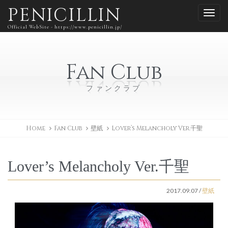
PENICILLIN
Official WebSite - https://www.penicillin.jp/
Fan Club
ファンクラブ
Home
Fan Club
壁紙
Lover’s Melancholy Ver.千聖
Lover’s Melancholy Ver.千聖
2017.09.07
/
壁紙