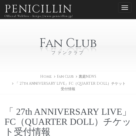
PENICILLIN
Official WebSite - https://www.penicillin.jp/
Fan Club
ファンクラブ
Home
Fan Club
裏庭NEWS
「 27th ANNIVERSARY LIVE」FC（QUARTER DOLL）チケット
受付情報
「 27th ANNIVERSARY LIVE」
FC（QUARTER DOLL）チケッ
ト受付情報