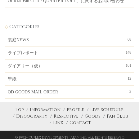
Official Fan Club「QUARTER DOLL」に関するお問い合わせ
Categories
68
裏庭NEWS
148
ライブレポート
101
ダイアリー（仮）
12
壁紙
3
QD GOODS MAIL ORDER
Top
Information
Profile
Live Schedule
Discography
Respective
Goods
Fan Club
Link
Contact
© 1992~ DUPLEX DEVELOPMENTS JAPAN Inc. All Rights Reserved.