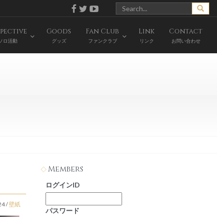
pective
Goods
Fan Club
Link
Contact
ソロ活動
グッズ
ファンクラブ
リンク
お問い合わせ
Members
ログインID
24
/
壁紙
パスワード