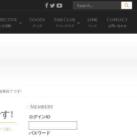
pective
Goods
Fan Club
Link
Contact
ソロ活動
グッズ
ファンクラブ
リンク
お問い合わせ
」無事終了です!
Members
す!
ログインID
ー（仮）
パスワード