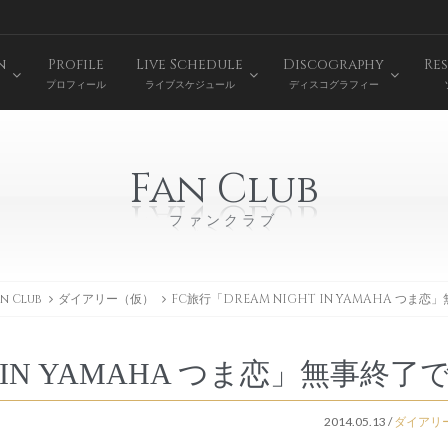
n
Profile
Live Schedule
Discography
Res
プロフィール
ライブスケジュール
ディスコグラフィー
Fan Club
ファンクラブ
n Club
ダイアリー（仮）
FC旅行「DREAM NIGHT IN YAMAHA つま恋
T IN YAMAHA つま恋」無事終了で
2014.05.13
/
ダイアリ