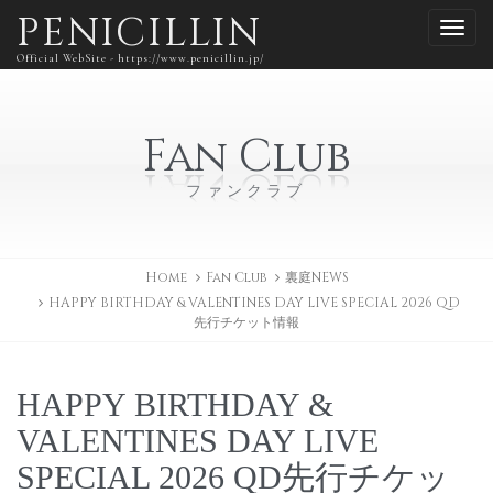
PENICILLIN
Official WebSite - https://www.penicillin.jp/
Fan Club
ファンクラブ
Home
Fan Club
裏庭NEWS
HAPPY BIRTHDAY & VALENTINES DAY LIVE SPECIAL 2026 QD
先行チケット情報
HAPPY BIRTHDAY &
VALENTINES DAY LIVE
SPECIAL 2026 QD先行チケッ