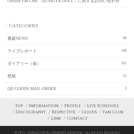
Official Fan Club「QUARTER DOLL」に関するお問い合わせ
Categories
68
裏庭NEWS
148
ライブレポート
101
ダイアリー（仮）
12
壁紙
3
QD GOODS MAIL ORDER
Top
Information
Profile
Live Schedule
Discography
Respective
Goods
Fan Club
Link
Contact
© 1992~ DUPLEX DEVELOPMENTS JAPAN Inc. All Rights Reserved.