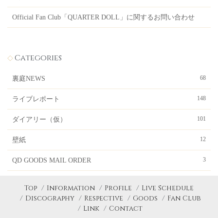
Official Fan Club「QUARTER DOLL」に関するお問い合わせ
Categories
68
裏庭NEWS
148
ライブレポート
101
ダイアリー（仮）
12
壁紙
3
QD GOODS MAIL ORDER
Top
Information
Profile
Live Schedule
Discography
Respective
Goods
Fan Club
Link
Contact