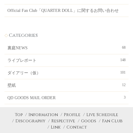
Official Fan Club「QUARTER DOLL」に関するお問い合わせ
Categories
68
裏庭NEWS
148
ライブレポート
101
ダイアリー（仮）
12
壁紙
3
QD GOODS MAIL ORDER
Top
Information
Profile
Live Schedule
Discography
Respective
Goods
Fan Club
Link
Contact