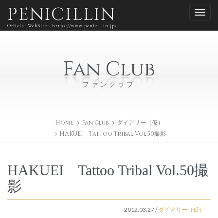
PENICILLIN
Official WebSite - https://www.penicillin.jp/
Fan Club
ファンクラブ
Home
Fan Club
ダイアリー（仮）
HAKUEI Tattoo Tribal Vol.50撮影
HAKUEI Tattoo Tribal Vol.50撮
影
2012.03.27
/
ダイアリー（仮）