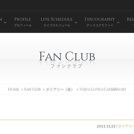
n
Profile
Live Schedule
Discography
Res
プロフィール
ライブスケジュール
ディスコグラフィー
Fan Club
ファンクラブ
Home
Fan Club
ダイアリー（仮）
Viju☆Love☆Cafe&Night
2011.11.22
/
ダイアリ