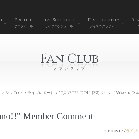
n
Profile
Live Schedule
Discography
Res
プロフィール
ライブスケジュール
ディスコグラフィー
Fan Club
ファンクラブ
Fan Club
ライブレポート
"QUARTER DOLL 限定 Nano!!" Member C
o!!" Member Comment
2010.09.06
/
ライブ