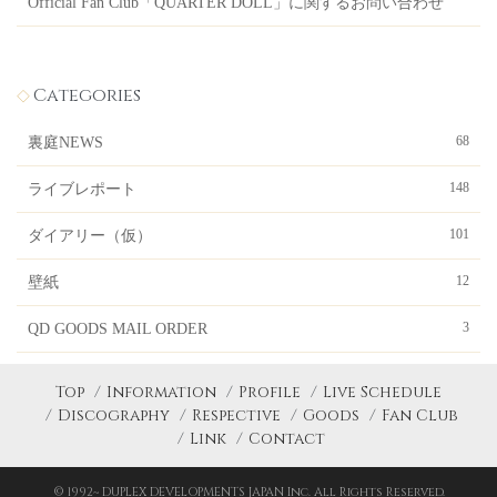
Official Fan Club「QUARTER DOLL」に関するお問い合わせ
Categories
68
裏庭NEWS
148
ライブレポート
101
ダイアリー（仮）
12
壁紙
3
QD GOODS MAIL ORDER
Top
Information
Profile
Live Schedule
Discography
Respective
Goods
Fan Club
Link
Contact
© 1992~ DUPLEX DEVELOPMENTS JAPAN Inc. All Rights Reserved.