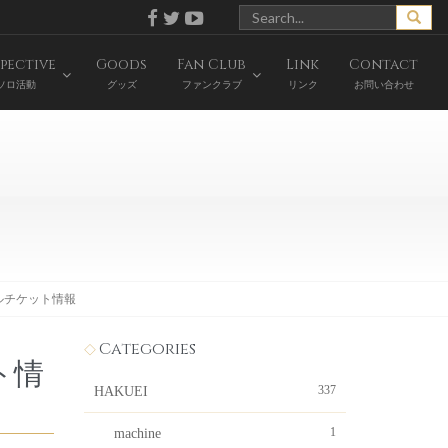
pective
Goods
Fan Club
Link
Contact
ソロ活動
グッズ
ファンクラブ
リンク
お問い合わせ
テルチケット情報
Categories
ト情
337
HAKUEI
1
machine