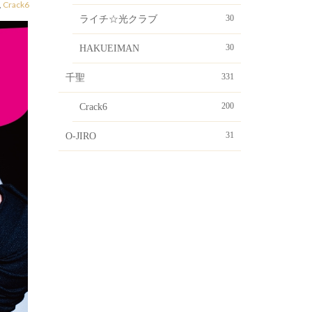
,
Crack6
30
ライチ☆光クラブ
30
HAKUEIMAN
331
千聖
200
Crack6
31
O-JIRO