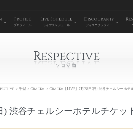
n
Profile
Live Schedule
Discography
Res
プロフィール
ライブスケジュール
ディスコグラフィー
Respective
ソロ活動
pective
千聖
Crack6
Crack6【LIVE】7月28日(日) 渋谷チェルシーホ
28日(日) 渋谷チェルシーホテルチケッ