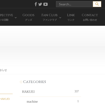
pective
Goods
Fan Club
Link
Contact
ソロ活動
グッズ
ファンクラブ
リンク
お問い合わせ
知らせ
Categories
337
HAKUEI
HAKUEI
1
machine