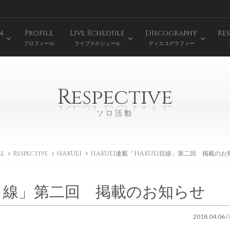
n
Profile
Live Schedule
Discography
Res
プロフィール
ライブスケジュール
ディスコグラフィー
Respective
ソロ活動
e
Respective
HAKUEI
HAKUEI連載「HAKUEI目線」第二回 掲載のお
EI目線」第二回 掲載のお知らせ
2018.04.06
/