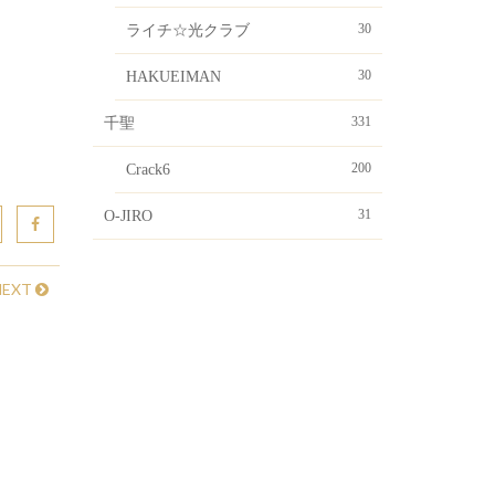
30
ライチ☆光クラブ
30
HAKUEIMAN
331
千聖
200
Crack6
31
O-JIRO
NEXT