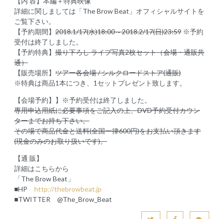
【内 容】本編＋特典映像
詳細に関しましては「The Brow Beat」オフィシャルサイトを
ご覧下さい。
【予約期間】
2018.1/17(水)18:00～2018.2/17(日)23:59
※予約
受付は終了しました。
【予約特典】
撮り下ろし ライブ写真2枚セット（会場・通販共
通）
【販売場所】
ツアー各会場 / シルクロードストア(通販)
※特典は商品1本につき、1セットプレゼント致します。
【会場予約】】※予約受付は終了しました。
専用申込用紙に必要事項をご記入の上、DVD予約受付カウン
ターまでお持ち下さい。
その場で商品代金と送料(全国一律600円)をお支払い頂きます
(現金のみのお取り扱いです)。
【通 販】
詳細はこちらから
「The Brow Beat」
■HP
http://thebrowbeat.jp
■TWITTER @The_Brow_Beat