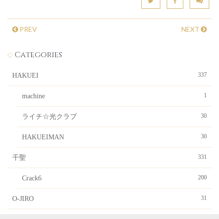
PREV
NEXT
Categories
337
HAKUEI
1
machine
30
ライチ☆光クラブ
30
HAKUEIMAN
331
千聖
200
Crack6
31
O-JIRO