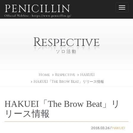
PENICILLIN
Official WebSite - https://www.penicillin.jp/
Respective
ソロ活動
Home
Respective
HAKUEI
HAKUEI「The Brow Beat」リリース情報
HAKUEI「The Brow Beat」リ
リース情報
2018.03.26
/
HAKUEI