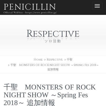
PENICILLIN
Official WebSite - https://www.penicillin.jp/
Respective
ソロ活動
Home
Respective
千聖
千聖 MONSTERS OF ROCK NIGHT SHOW ～Spring Fes 2018～
追加情報
千聖 MONSTERS OF ROCK
NIGHT SHOW ～Spring Fes
2018～ 追加情報