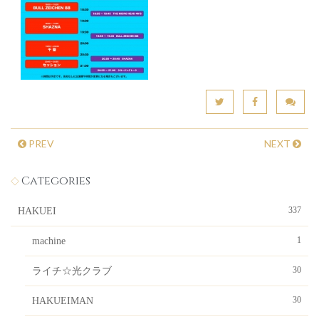
PREV
NEXT
Categories
337
HAKUEI
1
machine
30
ライチ☆光クラブ
30
HAKUEIMAN