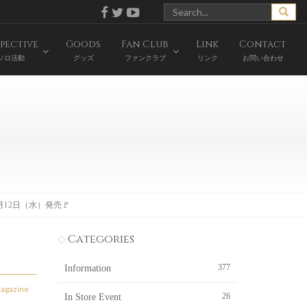
pective
Goods
Fan Club
Link
Contact
ソロ活動
グッズ
ファンクラブ
リンク
お問い合わせ
年4月12日（水）発売🚩
Categories
377
Information
agazine
26
In Store Event