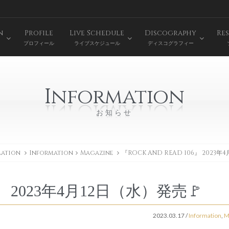
n
Profile
Live Schedule
Discography
Res
プロフィール
ライブスケジュール
ディスコグラフィー
Information
お知らせ
mation
Information
Magazine
『ROCK AND READ 106』 2023
6』 2023年4月12日（水）発売🚩
2023.03.17
/
Information
,
M