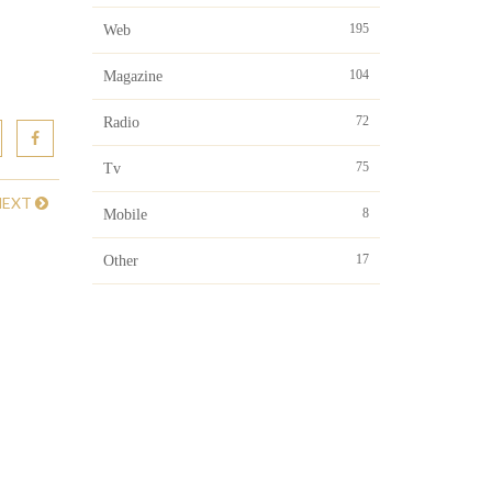
195
Web
104
Magazine
72
Radio
75
Tv
NEXT
8
Mobile
17
Other