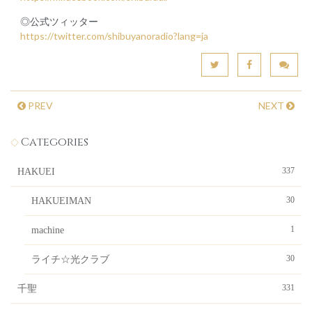
◎公式ツィッター
https://twitter.com/shibuyanoradio?lang=ja
PREV
NEXT
Categories
337
HAKUEI
30
HAKUEIMAN
1
machine
30
ライチ☆光クラブ
331
千聖