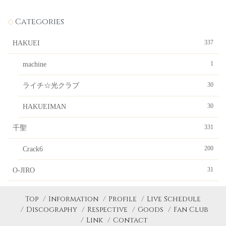
Categories
337
HAKUEI
1
machine
30
ライチ☆光クラブ
30
HAKUEIMAN
331
千聖
200
Crack6
31
O-JIRO
Top
Information
Profile
Live Schedule
Discography
Respective
Goods
Fan Club
Link
Contact