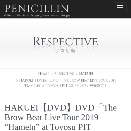
PENICILLIN
Official WebSite - https://www.penicillin.jp/
Respective
ソロ活動
Home
Respective
HAKUEI
HAKUEI【DVD】DVD「The Brow Beat Live Tour 2019
“Hameln” at Toyosu PIT 2019.02.07」発売決定！
HAKUEI【DVD】DVD「The
Brow Beat Live Tour 2019
“Hameln” at Toyosu PIT