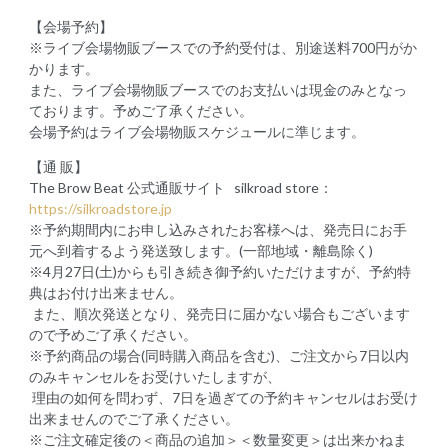
【会場予約】
※ライブ会場物販ブースでの予約受付は、別途送料700円がか
かります。
また、ライブ会場物販ブースでのお支払いは現金のみとなっ
ております。予めご了承ください。
会場予約はライブ会場物販スケジュールに準じます。
【通 販】
The Brow Beat 公式通販サイト silkroad store：
https://silkroadstore.jp
※予約期間内にお申し込みされたお客様へは、発売日にお手
元へ到着するよう発送致します。(一部地域・離島除く)
※4月27日(土)からも引き続き御予約いただけますが、予約特
典はお付け出来ません。
また、順次発送となり、発売日に届かない場合もございます
ので予めご了承ください。
※予約商品の場合(同時購入商品を含む)、ご注文から7日以内
のみキャンセルをお受けいたしますが、
理由の如何を問わず、7日を過ぎての予約キャンセルはお受け
出来ませんのでご了承ください。
※ご注文確定後の＜商品の追加＞＜数量変更＞は出来かねま