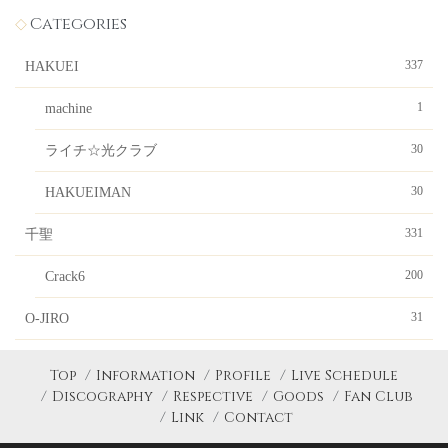
Categories
337
HAKUEI
1
machine
30
ライチ☆光クラブ
30
HAKUEIMAN
331
千聖
200
Crack6
31
O-JIRO
Top
Information
Profile
Live Schedule
Discography
Respective
Goods
Fan Club
Link
Contact