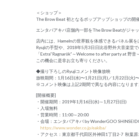
＜ショップ＞
The Brow Beat 初となるポップアップショップ
エンタバアキバ店舗内一部をThe Brow Beatがジャ
店内には、Hamelnの世界観を体感できるパネル展を
Ryujiの手型や、2018年5月3日日比谷野外大音楽
「Extra“Ragnarök”～Welcome to after part
この機会に是非お立ち寄りください。
◆撮り下ろしのRyujiコメント映像放映
放映期間：1月16日(水)〜1月21日(月)／1月22日(火)〜
※コメント映像は上記2期間で異なる内容になります
[開催概要]
・開催期間：2019年1月16日(水)～1月27日(日)
・入場無料
・営業時間：11:00～20:00
・会場：エンタバアキバ by WonderGOO SHINSEID
https://www.wonder.co.jp/eakiba/
・アクセス：東京都千代田区外神田1丁目2-7 秋葉原