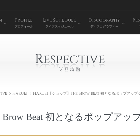
n
Profile
Live Schedule
Discography
Res
プロフィール
ライブスケジュール
ディスコグラフィー
Respective
ソロ活動
tive
HAKUEI
HAKUEI【ショップ】The Brow Beat 初となるポップア
 Brow Beat 初となるポップアッ