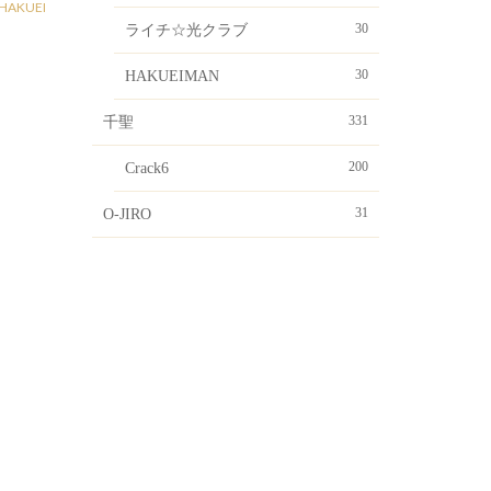
HAKUEI
30
ライチ☆光クラブ
30
HAKUEIMAN
331
千聖
200
Crack6
31
O-JIRO