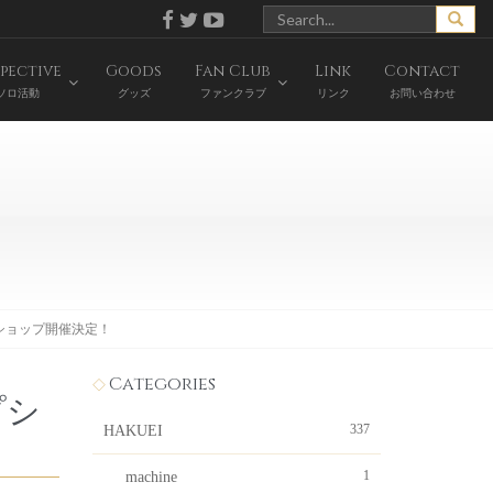
pective
Goods
Fan Club
Link
Contact
ソロ活動
グッズ
ファンクラブ
リンク
お問い合わせ
ップショップ開催決定！
Categories
プシ
337
HAKUEI
1
machine