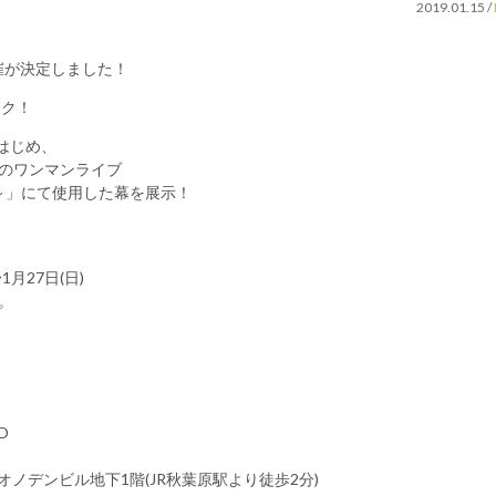
2019.01.15
/
の開催が決定しました！
ック！
はじめ、
堂でのワンマンライブ
y at 野音～」にて使用した幕を展示！
1月27日(日)
。
O
オノデンビル地下1階(JR秋葉原駅より徒歩2分)