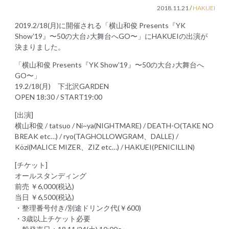
2018.11.21
/
HAKUEI
2019.2/18(月)に開催される「横山和俊 Presents『YK
Show’19』〜50の大台♪大舞台へGO〜」にHAKUEIの出演が
決まりました。
「横山和俊 Presents『YK Show’19』〜50の大台♪大舞台へ
GO〜」
19.2/18(月) 下北沢GARDEN
OPEN 18:30 / START19:00
[出演]
横山和俊 / tatsuo / Ni~ya(NIGHTMARE) / DEATH-O(TAKE NO
BREAK etc…) / ryo(TAGHOLLOWGRAM、DALLE) /
Közi(MALICE MIZER、ZIZ etc…) / HAKUEI(PENICILLIN)
[チケット]
オールスタンディング
前売 ￥6,000(税込)
当日 ￥6,500(税込)
・整理番号付き/別途ドリンク代(￥600)
・3歳以上チケット必要