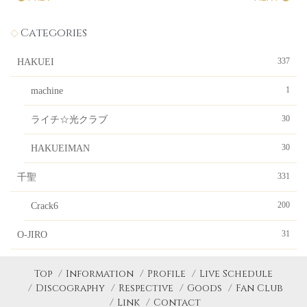
Categories
337
HAKUEI
1
machine
30
ライチ☆光クラブ
30
HAKUEIMAN
331
千聖
200
Crack6
31
O-JIRO
Top
Information
Profile
Live Schedule
Discography
Respective
Goods
Fan Club
Link
Contact