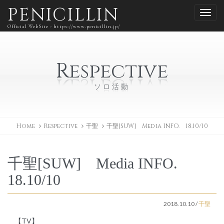
PENICILLIN
Official WebSite - https://www.penicillin.jp/
Respective
ソロ活動
Home
Respective
千聖
千聖[SUW] Media INFO. 18.10/10
千聖[SUW] Media INFO.
18.10/10
2018.10.10
/
千聖
【TV】