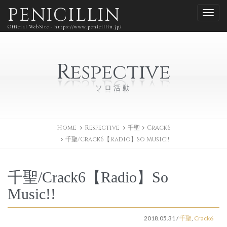
PENICILLIN
Official WebSite - https://www.penicillin.jp/
Respective
ソロ活動
Home
Respective
千聖
Crack6
千聖/Crack6【Radio】So Music!!
千聖/Crack6【Radio】So
Music!!
2018.05.31
/
千聖
,
Crack6