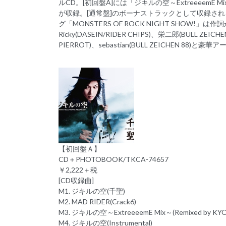
ルCD。[初回盤A]には「ジキルの空～ExtreeeemE Mix～
が収録。[通常盤]のボーナストラックとして収録される千聖主
グ「MONSTERS OF ROCK NIGHT SHOW!
Ricky(DASEIN/RIDER CHIPS)、栄二郎(BULL ZEICHEN
PIERROT)、sebastian(BULL ZEICHEN 8
【初回盤Ａ】
CD＋PHOTOBOOK/TKCA-74657
￥2,222＋税
[CD収録曲]
M1. ジキルの空(千聖)
M2. MAD RIDER(Crack6)
M3. ジキルの空～ExtreeeemE Mix～(Remixed by KY
M4. ジキルの空(Instrumental)