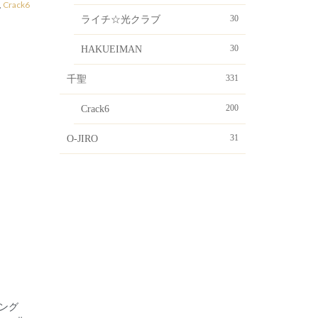
,
Crack6
30
ライチ☆光クラブ
30
HAKUEIMAN
331
千聖
200
Crack6
31
O-JIRO
シング