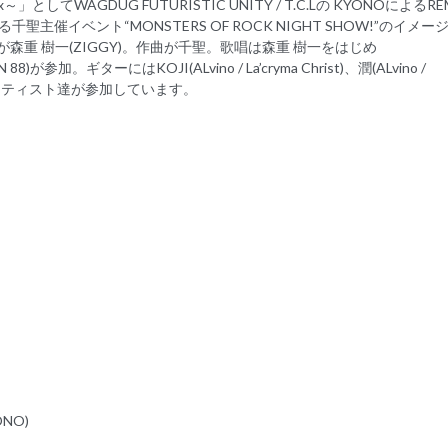
」としてWAGDUG FUTURISTIC UNITY / T.C.Lの KYONOによるRE
催イベント“MONSTERS OF ROCK NIGHT SHOW!”のイメー
」は作詞が森重 樹一(ZIGGY)。作曲が千聖。歌唱は森重 樹一をはじめ
 88)が参加。ギターにはKOJI(ALvino / La’cryma Christ)、潤(ALvino /
8)と豪華アーティスト達が参加しています。
ONO)