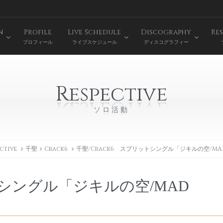
n
Profile
Live Schedule
Discography
Res
プロフィール
ライブスケジュール
ディスコグラフィー
Respective
ソロ活動
ctive
千聖
Crack6
千聖/Crack6 スプリットシングル「ジキルの空/MAD
ットシングル「ジキルの空/MAD