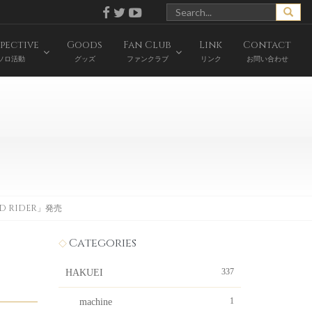
pective
Goods
Fan Club
Link
Contact
ソロ活動
グッズ
ファンクラブ
リンク
お問い合わせ
 RIDER」発売
Categories
337
HAKUEI
1
machine