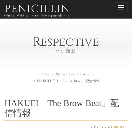
PENICILLIN
Official WebSite - https://www.penicillin.jp/
Respective
ソロ活動
Home
Respective
HAKUEI
HAKUEI「The Brow Beat」配信情報
HAKUEI「The Brow Beat」配
信情報
2017.12.28
/
HAKUEI