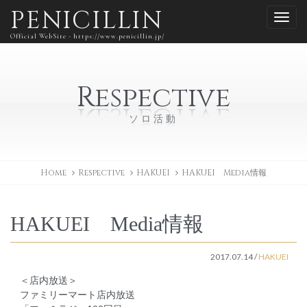
PENICILLIN
Official WebSite - https://www.penicillin.jp/
Respective
ソロ活動
Home
Respective
HAKUEI
HAKUEI Media情報
HAKUEI Media情報
2017.07.14
/
HAKUEI
＜店内放送＞
ファミリーマート店内放送