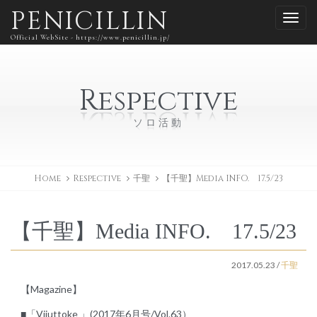
PENICILLIN
Official WebSite - https://www.penicillin.jp/
Respective
ソロ活動
Home
Respective
千聖
【千聖】Media INFO. 17.5/23
【千聖】Media INFO. 17.5/23
2017.05.23
/
千聖
【Magazine】
■「Vijuttoke 」(2017年6月号/Vol.63）