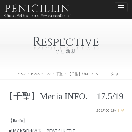
PENICILLIN
Official WebSite - https://www.penicillin.jp/
Respective
ソロ活動
Home
Respective
千聖
【千聖】Media INFO. 17.5/19
【千聖】Media INFO. 17.5/19
2017.05.19
/
千聖
【Radio】
■NACK5(FM/埼玉)「BEAT SHUFFLE」