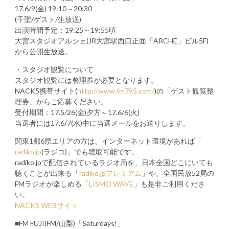
17.6/9(金) 19:10～20:30
(千聖/ゲスト/生放送)
出演時間予定：19:25～19:55頃
大宮スタジオアルシェ(JR大宮駅西口正面「ARCHE」ビル5F)
から公開生放送。
・スタジオ観覧について
スタジオ観覧には整理券が必要となります。
NACK5携帯サイト(
http://www.fm795.com/
)の「ゲスト観覧整
理券」からご応募ください。
受付期間：17.5/26(金)夕方～17.6/6(火)
当選者には17.6/7(水)中に当選メールをお送りします。
関東1都6県エリアの方は、インターネット環境があれば「
radiko.jp
(ラジコ)」でも聴取可能です。
radiko.jpで配信されているラジオ局を、日本全国どこにいても
聴くことが出来る「
radiko.jpプレミアム
」や、全国民放52局の
FMラジオが楽しめる「
LISMO WAVE
」も是非ご利用くださ
い。
NACK5 WEBサイト
■FM FUJI(FM/山梨)「Saturdays!」