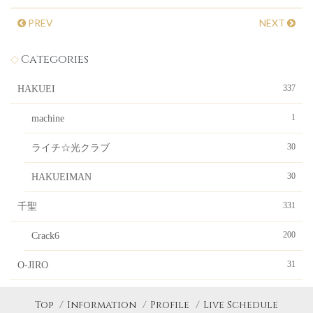
PREV
NEXT
Categories
337
HAKUEI
1
machine
30
ライチ☆光クラブ
30
HAKUEIMAN
331
千聖
200
Crack6
31
O-JIRO
Top
Information
Profile
Live Schedule