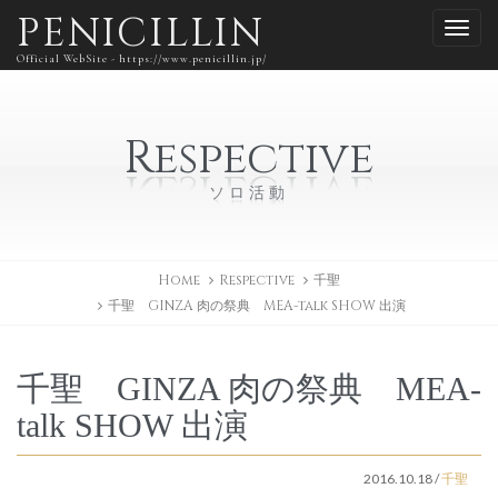
PENICILLIN
Official WebSite - https://www.penicillin.jp/
Respective
ソロ活動
Home
Respective
千聖
千聖 GINZA 肉の祭典 MEA-talk SHOW 出演
千聖 GINZA 肉の祭典 MEA-
talk SHOW 出演
2016.10.18
/
千聖