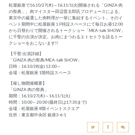
松屋銀座で16.10/27(木)～16.11/1(火)開催される「GINZA 肉
の祭典」。肉マイスター田辺晋太郎氏プロデュースによる、
東京中の厳選した肉料理が一挙に集結するイベント。そのイ
ベント期間中に松屋銀座１F特設スペースにて毎日お昼12:00
から日替わりで開催されるトークショー「MEA-talk SHOW」
に千聖の出演が決定。お肉にまつわるエトセトラを語るトー
クショーをおこないます!!
【千聖 出演詳細】
「GINZA 肉の祭典/MEA-talk SHOW」
日時：16.10/28(金) 12:00～
会場：松屋銀座 1階特設スペース
【催し物開催概要】
「GINZA 肉の祭典」
期間：16.10/27(木)～16.11/1(火)
時間：10:00～20:00 (最終日は17:30まで)
会場：松屋銀座 8階イベントスクエア
住所：東京都中央区 銀座3-6-1