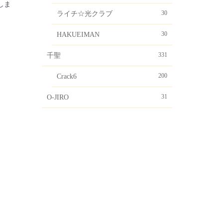
たしま
30
ライチ☆光クラブ
30
HAKUEIMAN
331
千聖
200
Crack6
31
O-JIRO