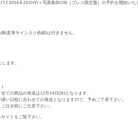
ur at 赤坂BLITZ 2016.8.20 DVD＋写真集(BOX)［プレス限定盤］の予約を開始い
典(直筆サイン入り色紙)は付きません。
たします。
)
ての商品の発送は12月14日(水)となります。
が遅い日程に合わせての発送となりますので、予めご了承下さい。
、ご注文時にご注意下さい。
ルサイトをご覧下さい。