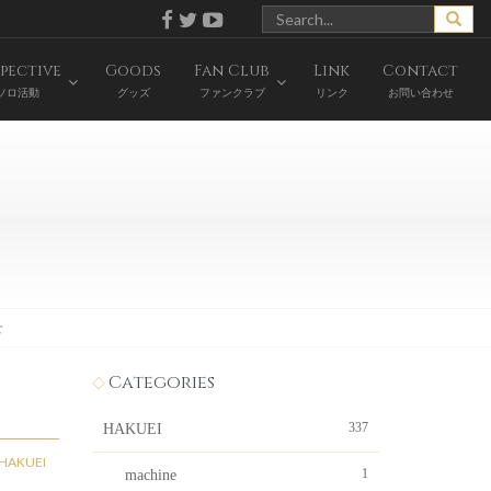
pective
Goods
Fan Club
Link
Contact
ソロ活動
グッズ
ファンクラブ
リンク
お問い合わせ
せ
Categories
337
HAKUEI
HAKUEI
1
machine