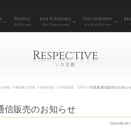
n
Profile
Live Schedule
Discography
Res
プロフィール
ライブスケジュール
ディスコグラフィー
Respective
ソロ活動
Home
Respective
HAKUEI
HAKUEI DVD＋写真集通信販売のお知ら
集通信販売のお知らせ
2016.08.19
/