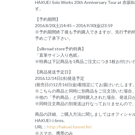
HAKUEI Solo Works 20th Anniversary To
す。
【予約期間】
2016.8/20(土)14:45～2016.9/30(金)23:59
※予約期間終了後も予約購入できますが、先行予約特
予めご了承下さい。
【silkroad store予約特典】
「直筆サイン入り色紙」
※特典は下記商品を1商品ご注文につき1枚お付けい
【商品発送予定日】
2016.12/14日(水)発送予定
(発売日の12月16日(金)着指定にてお届けいたします。
※こちらの商品と同時に別商品をご注文頂いた場合、全
※他の「予約商品」と同時購入された場合、発送日
※同時注文商品の別発送は行なっておりませんので
商品の詳細、ご購入方法に関しましてはオフィシャ
HAKUEI☆bros.
URL：
http://hakuei.funnel.fm/
※スマホ、携帯のみ