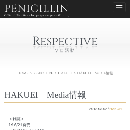
PENICILLIN
Official WebSite - https://www.penicillin.jp/
Respective
ソロ活動
Home
Respective
HAKUEI
HAKUEI Media情報
HAKUEI Media情報
2016.06.02
/
HAKUEI
＜雑誌＞
16.6/21発売