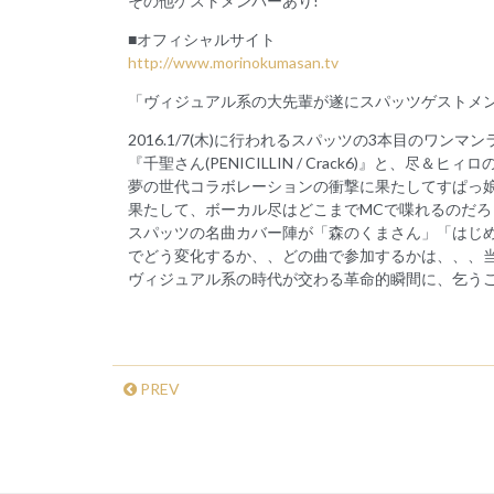
その他ゲストメンバーあり!
■オフィシャルサイト
http://www.morinokumasan.tv
「ヴィジュアル系の大先輩が遂にスパッツゲストメン
2016.1/7(木)に行われるスパッツの3本目のワンマ
『千聖さん(PENICILLIN / Crack6)』と、尽＆ヒ
夢の世代コラボレーションの衝撃に果たしてすぱっ娘(
果たして、ボーカル尽はどこまでMCで喋れるのだろう
スパッツの名曲カバー陣が「森のくまさん」「はじ
でどう変化するか、、どの曲で参加するかは、、、当
ヴィジュアル系の時代が交わる革命的瞬間に、乞うご期待!
PREV