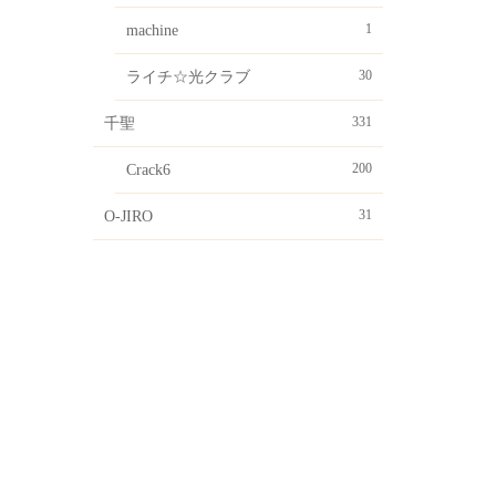
1
machine
30
ライチ☆光クラブ
331
千聖
200
Crack6
31
O-JIRO