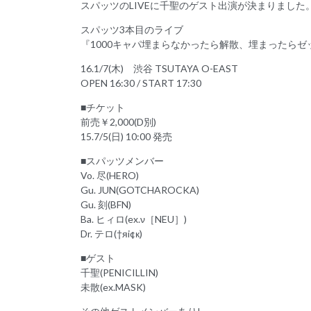
スパッツのLIVEに千聖のゲスト出演が決まりました
スパッツ3本目のライブ
『1000キャパ埋まらなかったら解散、埋まったらゼッ
16.1/7(木) 渋谷 TSUTAYA O-EAST
OPEN 16:30 / START 17:30
■チケット
前売￥2,000(D別)
15.7/5(日) 10:00 発売
■スパッツメンバー
Vo. 尽(HERO)
Gu. JUN(GOTCHAROCKA)
Gu. 刻(BFN)
Ba. ヒィロ(ex.ν［NEU］)
Dr. テロ(†яi¢к)
■ゲスト
千聖(PENICILLIN)
未散(ex.MASK)