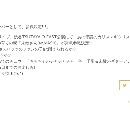
バーとして、参戦決定!!!」
ンライブ、渋谷TSUTAYA O-EAST公演にて、あの伝説のカリスマギタリ
ィロの育ての親『未散さん(ex.MASK)』が緊急参戦決定!!
スパッツのファンの子)は耐えられるか!?
か!?
めてのチュウ」「おもちゃのチャチャチャ」等、千聖＆未散のギターア
日までのお楽しみ!
!!(^o^)