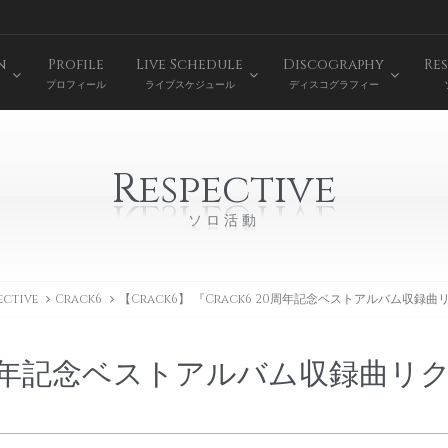
n
Profile
Live Schedule
Discography
Res
プロフィール
ライブスケジュール
ディスコグラフィー
Respective
ソロ活動
ective
Crack6
【Crack6】 『Crack6 20周年記念ベストアルバム収録
6 20周年記念ベストアルバム収録曲リ