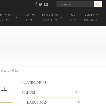
pective
Goods
Fan Club
Link
Contact
ソロ活動
グッズ
ファンクラブ
リンク
お問い合わせ
曲リクエスト募集』
Categories
クエ
337
HAKUEI
30
HAKUEIMAN