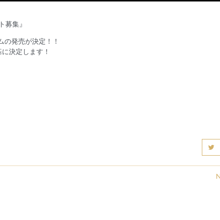
スト募集』
ルバムの発売が決定！！
基に決定します！