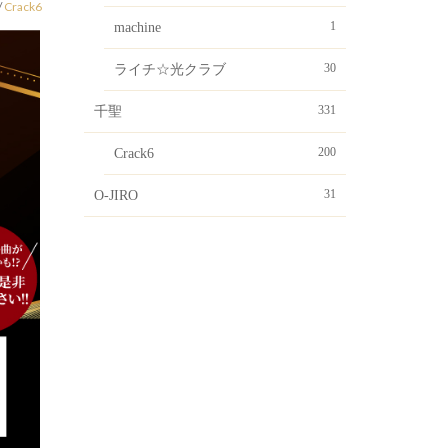
/
Crack6
1
machine
30
ライチ☆光クラブ
331
千聖
200
Crack6
31
O-JIRO