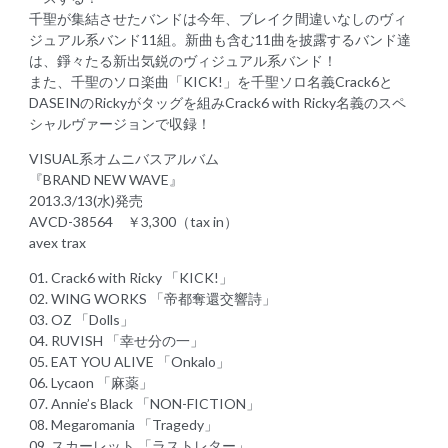
千聖が集結させたバンドは今年、ブレイク間違いなしのヴィ
ジュアル系バンド11組。新曲も含む11曲を披露するバンド達
は、錚々たる新出気鋭のヴィジュアル系バンド！
また、千聖のソロ楽曲「KICK!」を千聖ソロ名義Crack6と
DASEINのRickyがタッグを組みCrack6 with Ricky名義のスペ
シャルヴァージョンで収録！
VISUAL系オムニバスアルバム
『BRAND NEW WAVE』
2013.3/13(水)発売
AVCD-38564 ￥3,300（tax in）
avex trax
01. Crack6 with Ricky 「KICK!」
02. WING WORKS 「帝都奪還交響詩」
03. OZ 「Dolls」
04. RUVISH 「幸せ分の一」
05. EAT YOU ALIVE 「Onkalo」
06. Lycaon 「麻薬」
07. Annie’s Black 「NON-FICTION」
08. Megaromania 「Tragedy」
09. スカーレット 「ラストレター」