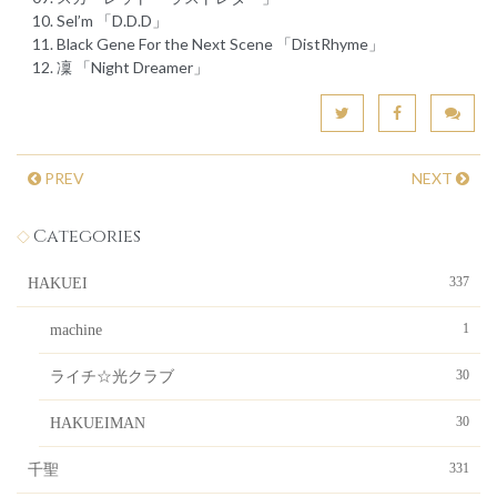
10. Sel’m 「D.D.D」
11. Black Gene For the Next Scene 「DistRhyme」
12. 凜 「Night Dreamer」
PREV
NEXT
Categories
337
HAKUEI
1
machine
30
ライチ☆光クラブ
30
HAKUEIMAN
331
千聖