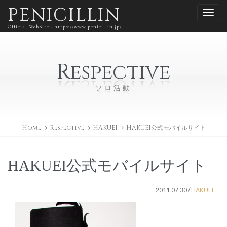
PENICILLIN
Official WebSite - https://www.penicillin.jp/
Respective
ソロ活動
Home
Respective
HAKUEI
HAKUEI公式モバイルサイト
HAKUEI公式モバイルサイト
2011.07.30
/
HAKUEI