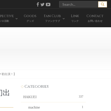
pective
Goods
Fan Club
Link
Contact
ソロ活動
グッズ
ファンクラブ
リンク
お問い合わせ
ワク初出演！】
Categories
初出
337
HAKUEI
1
machine