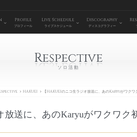
n
Profile
Live Schedule
Discography
Res
プロフィール
ライブスケジュール
ディスコグラフィー
Respective
ソロ活動
espective
HAKUEI
【HAKUEIのニコ生ラジオ放送に、あのKaryuがワク
オ放送に、あのKaryuがワクワク