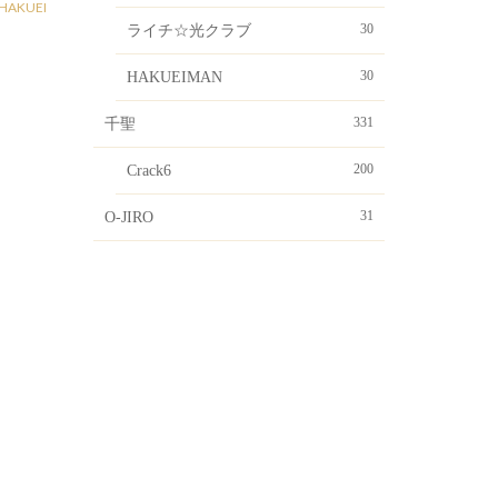
HAKUEI
30
ライチ☆光クラブ
30
HAKUEIMAN
331
千聖
200
Crack6
31
O-JIRO