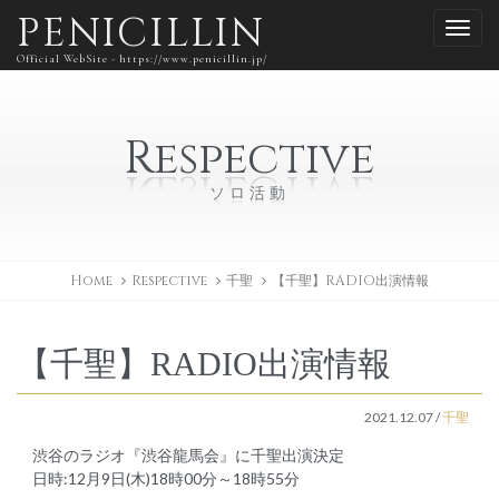
PENICILLIN
Official WebSite - https://www.penicillin.jp/
Respective
ソロ活動
Home
Respective
千聖
【千聖】RADIO出演情報
【千聖】RADIO出演情報
2021.12.07
/
千聖
渋谷のラジオ『渋谷龍馬会』に千聖出演決定
日時:12月9日(木)18時00分～18時55分