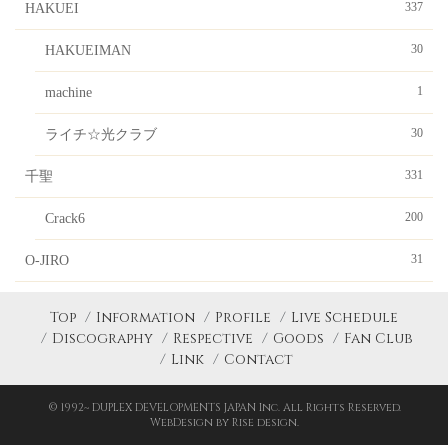
337
HAKUEI
30
HAKUEIMAN
1
machine
30
ライチ☆光クラブ
331
千聖
200
Crack6
31
O-JIRO
Top
Information
Profile
Live Schedule
Discography
Respective
Goods
Fan Club
Link
Contact
© 1992~ DUPLEX DEVELOPMENTS JAPAN Inc. All Rights Reserved.
WebDesign by Rise design.